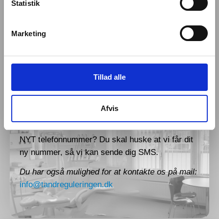
Statistik
110942
IBAN: DK6930004183110942
Ean nr.: 5798001587815
Marketing
Tillad alle
Opdatering af mobilnummer
For at undgå udeblivelser, sender vi en
Afvis
påmindelse på SMS.
NYT telefonnummer? Du skal huske at vi får dit
ny nummer, så vi kan sende dig SMS.
Du har også mulighed for at kontakte os på mail:
info@tandreguleringen.dk