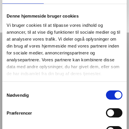
info@tandreguleringen.dk
Denne hjemmeside bruger cookies
Vi bruger cookies til at tilpasse vores indhold og
annoncer, til at vise dig funktioner til sociale medier og til
at analysere vores trafik. Vi deler også oplysninger om
din brug af vores hjemmeside med vores partnere inden
for sociale medier, annonceringspartnere og
Telefontider
analysepartnere. Vores partnere kan kombinere disse
data med andre oplysninger, du har givet dem, eller som
de har indsamlet fra din brug af deres tjenester.
Mandag, tirsdag og torsdag:
– kl. 8.30-10.00 og
10.30-12.00
Samtykkevalg
Fredag og onsdag:
8.00 – 10.00
Nødvendig
Øvrige oplysninger
Præferencer
Bank: Danske Bank – reg.nr. 4183 konto