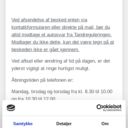
Ved afsendelse af besked enten via
kontatkformularen eller direkte på mail, bør du
altid modtage et autosvar fra Tandreguleringen.
Modtager du ikke dette, kan det være tegn på at
beskeden ikke er gået igennem.
Ved afbud eller ændring af tid på dagen, er det
yderst vigtigt at ringe hurtigst muligt.
Åbningstiden på telefonen er:
Mandag, tirsdag og torsdag
fra kl. 8.30 til 10.00
og fra 10.30 til 12.00.
Fredag og onsdag fra kl. 8.30 til 10.00.
Du kan også sende en mail til:
Samtykke
Detaljer
Om