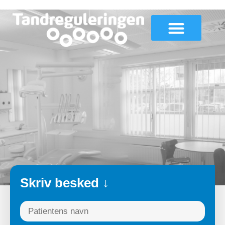
Ledige stillinger
Skriv besked ↓