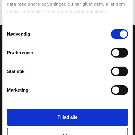
under udarbejdelse
data med andre oplysninger, du har givet dem, eller som
de har indsamlet fra din brug af deres tjenester.
Samtykkevalg
Nødvendig
Kontakt
50 94 48 48
Præferencer
info@tandreguleringen.dk
Statistik
Hvidovre
Bødkerporten 6B, stuen 2650 Hvidovre​
Marketing
Albertslund
Vognporten 12A, 2620 Albertslund​
Tillad alle
Privatlivspolitik